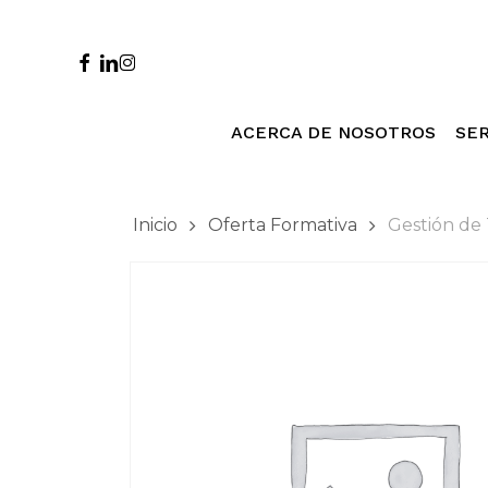
Skip
to
main
facebook
linkedin
instagram
content
ACERCA DE NOSOTROS
SER
Inicio
Oferta Formativa
Gestión de 