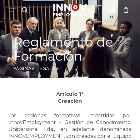
Skip
Menu
Menu
to
search
account
Close
Cesto de Compras
main
Cart
content
Reglamento de
Formación
PÁGINAS LEGALES
Artículo 1º
Creación
Las acciones formativas impartidas por
InnovEmployment – Gestión de Conocimiento,
Unipersonal Lda., en adelante denominada
INNOVEMPLOYMENT, son creadas por el Equipo