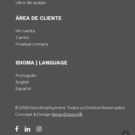
Libro de quejas
ÁREA DE CLIENTE
Mi cuenta
Carrito
Finalizar compra
IDIOMA | LANGUAGE
Português
English
Español
© 2026 InnovEmployment. Todos os Direitos Reservados
Subtotal:
0,00
€
Concept & Design
BinaryDragon®
Ver carrito
Finalizar compra
facebook
linkedin
instagram