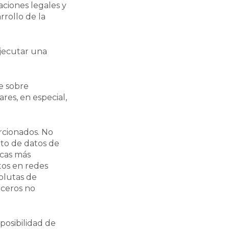
Voltar
ciones legales y
rrollo de la
ejecutar una
le sobre
ares, en especial,
rcionados. No
to de datos de
icas más
tos en redes
solutas de
rceros no
mposibilidad de