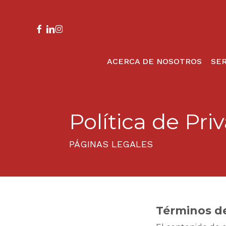
Skip
to
main
facebook
linkedin
instagram
content
ACERCA DE NOSOTROS
SER
Política de Pri
PÁGINAS LEGALES
Términos d