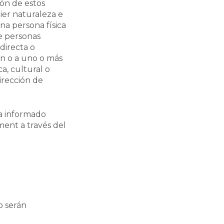
ión de estos
ier naturaleza e
na persona física
de personas
 directa o
ón o a uno o más
ca, cultural o
irección de
da informado
ment a través del
o serán