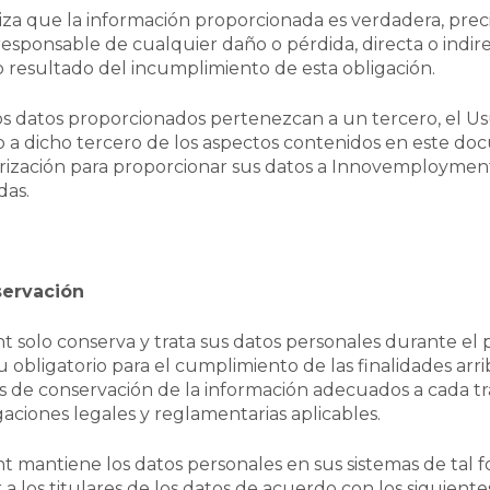
iza que la información proporcionada es verdadera, prec
 responsable de cualquier daño o pérdida, directa o indi
 resultado del incumplimiento de esta obligación.
os datos proporcionados pertenezcan a un tercero, el Us
 a dicho tercero de los aspectos contenidos en este do
rización para proporcionar sus datos a Innovemployment
das.
servación
solo conserva y trata sus datos personales durante el 
u obligatorio para el cumplimiento de las finalidades arrib
os de conservación de la información adecuados a cada t
igaciones legales y reglamentarias aplicables.
mantiene los datos personales en sus sistemas de tal 
r a los titulares de los datos de acuerdo con los siguientes