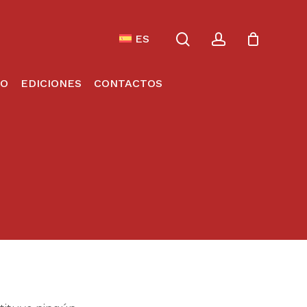
search
account
Menu
 Compras
Close
ES
Cart
JO
EDICIONES
CONTACTOS