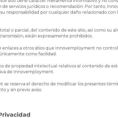
ste sitio tiene carácter meramente informativo y no con
n de servicios jurídicos o recomendación. Por tanto, In
 su responsabilidad por cualquier daño relacionado con 
total o parcial, del contenido de este sitio, así como su
ransmisión, están expresamente prohibidos.
ne enlaces a otros sitios que Innovemployment no control
únicamente como facilidad.
s de propiedad intelectual relativos al contenido de este
usiva de Innovemployment.
se reserva el derecho de modificar los presentes térm
 y sin previo aviso.
 Privacidad