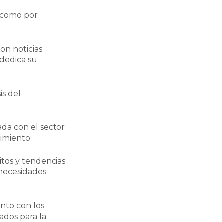
, como por
con noticias
 dedica su
is del
ada con el sector
timiento;
bitos y tendencias
s necesidades
HAY PRODUCTOS EN EL
CARRITO.
junto con los
ados para la