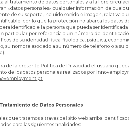
a al tratamiento de datos personales y a la libre circulac
ran «datos personales» cualquier información, de cualqu
e de su soporte, incluido sonido e imagen, relativa a u
entificable, por lo que la protección no abarca los datos 
sidera identificable la persona que pueda ser identificada
n particular por referencia a un número de identificaci
cos de su identidad física, fisiológica, psíquica, económi
lo, su nombre asociado a su número de teléfono o a su d
o).
ra de la presente Política de Privacidad el usuario que
ento de los datos personales realizados por Innovemploy
novemployment.pt
l Tratamiento de Datos Personales
les que tratamos a través del sitio web arriba identificad
ados para las siguientes finalidades: