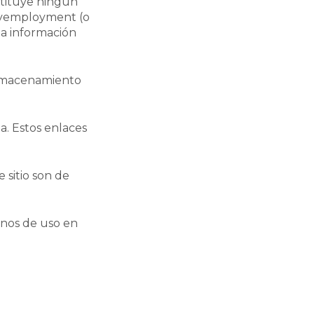
stituye ningún
novemployment (o
la información
 almacenamiento
a. Estos enlaces
 sitio son de
inos de uso en