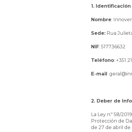
1. Identificació
Nombre
: Innove
Sede:
Rua Julieta
NIF
: 517736632
Teléfono
: +351 2
E
–
mail
: geral@i
2. Deber de Inf
La Ley n.º 58/20
Protección de Da
de 27 de abril de