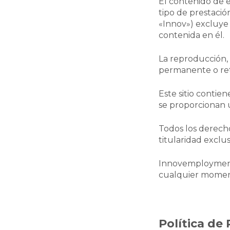
El contenido de e
tipo de prestació
«Innov») excluye
contenida en él.
La reproducción, 
permanente o ret
Este sitio contie
se proporcionan 
Todos los derecho
titularidad excl
Innovemployment 
cualquier momento
Política de