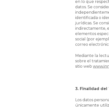
en lo que respect
datos. Se conside
independientement
identificada o id
jurídicas. Se con
indirectamente, e
elementos específi
social (por ejemp
correo electrónic
Mediante la lectu
sobre el tratami
sitio web
www.in
3. Finalidad de
Los datos persona
únicamente utiliz