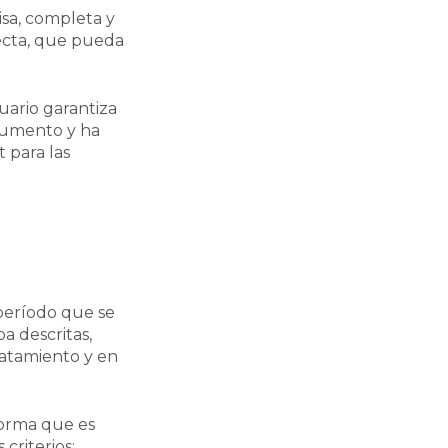
isa, completa y
recta, que pueda
uario garantiza
cumento y ha
 para las
período que se
a descritas,
ratamiento y en
forma que es
 criterios: