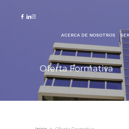
Skip
to
main
facebook
linkedin
instagram
content
ACERCA DE NOSOTROS
SER
Oferta Formativa