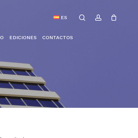
search
account
Menu
 Compras
Close
ES
Cart
JO
EDICIONES
CONTACTOS