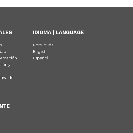
ALES
IDIOMA | LANGUAGE
s
Português
idad
English
ormación
Español
ción y
tiva de
ENTE