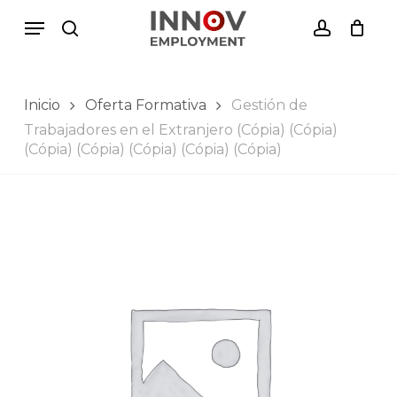
Skip
Menu
Menu
to
search
account
Close
Cesto de Compras
main
Cart
content
Inicio
Oferta Formativa
Gestión de
Trabajadores en el Extranjero (Cópia) (Cópia)
(Cópia) (Cópia) (Cópia) (Cópia) (Cópia)