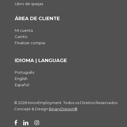
Libro de quejas
ÁREA DE CLIENTE
Mi cuenta
Carrito
Finalizar compra
IDIOMA | LANGUAGE
Português
English
Español
© 2026 InnovEmployment. Todos os Direitos Reservados
Subtotal:
0,00
€
Concept & Design
BinaryDragon®
Ver carrito
Finalizar compra
facebook
linkedin
instagram