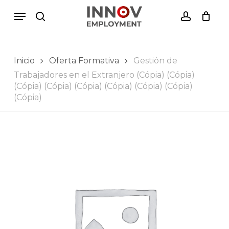
Skip
Menu
Menu
to
search
account
Close
Cesto de Compras
main
Cart
content
Inicio
Oferta Formativa
Gestión de
Trabajadores en el Extranjero (Cópia) (Cópia)
(Cópia) (Cópia) (Cópia) (Cópia) (Cópia) (Cópia)
(Cópia)