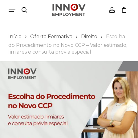
Skip
Menu
Menu
to
search
account
Close
Cesto de Compras
main
Cart
content
Início
Oferta Formativa
Direito
Escolha
do Procedimento no Novo CCP – Valor estimado,
limiares e consulta prévia especial