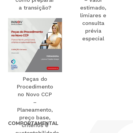
a transição?
estimado,
limiares e
consulta
prévia
especial
Peças do
Procedimento
no Novo CCP
–
Planeamento,
preço base,
COMPORTAMENTAL
critérios e
sustentabilidade