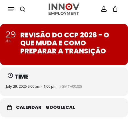
Skip
Menu
Menu
to
search
account
Close
Cesto de Compras
main
Cart
content
29
REVISÃO DO CCP 2026 - O
QUE MUDA E COMO
JUL
PREPARAR A TRANSIÇÃO
TIME
July 29, 2026 9:00 am - 1:00 pm
(GMT+00:00)
CALENDAR
GOOGLECAL