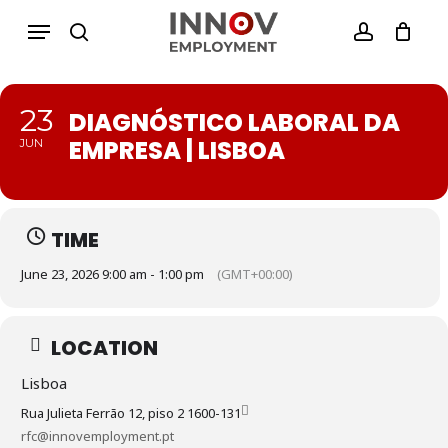
Skip
Menu
Menu
to
search
account
Close
Cesto de Compras
main
Cart
content
23
DIAGNÓSTICO LABORAL DA
EMPRESA | LISBOA
JUN
TIME
June 23, 2026 9:00 am - 1:00 pm
(GMT+00:00)
LOCATION
Lisboa
Rua Julieta Ferrão 12, piso 2 1600-131
rfc@innovemployment.pt