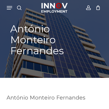
Skip
Menu
Menu
to
search
account
Close
Cesto de Compras
main
Cart
content
António
Monteiro
Fernandes
António Monteiro Fernandes