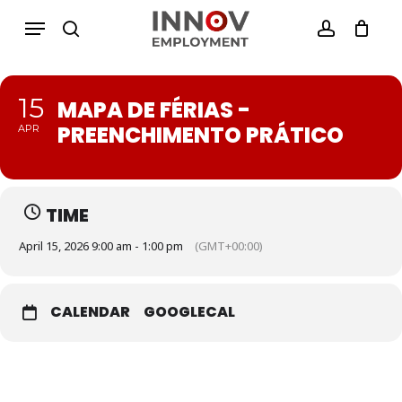
Skip
Menu
Menu
to
search
account
Close
Cesto de Compras
main
Cart
content
15
MAPA DE FÉRIAS -
PREENCHIMENTO PRÁTICO
APR
TIME
April 15, 2026 9:00 am - 1:00 pm
(GMT+00:00)
CALENDAR
GOOGLECAL