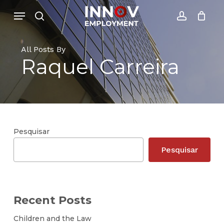
Skip
Menu
Menu
to
search
account
Close
Cesto de Compras
main
Cart
content
All Posts By
Raquel Carreira
Pesquisar
Pesquisar
Recent Posts
Children and the Law