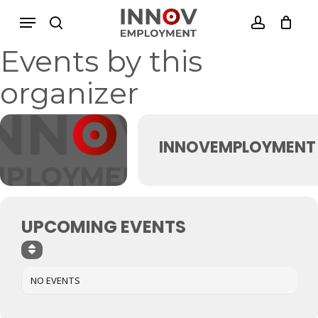
Skip
Menu
Menu
to
search
account
Close
Cesto de Compras
main
Cart
Events by this
content
organizer
INNOVEMPLOYMENT
UPCOMING EVENTS
NO EVENTS